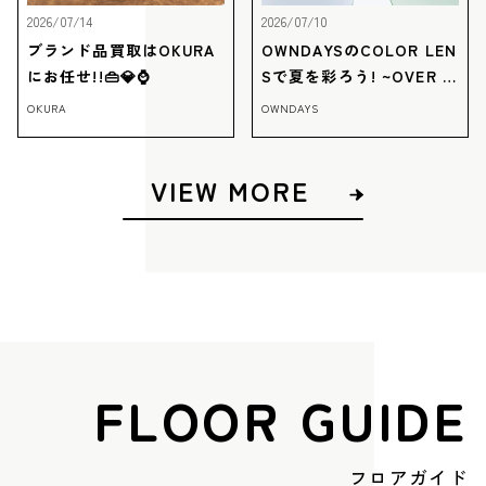
2026/07/14
2026/07/10
ブランド品買取はOKURA
OWNDAYSのCOLOR LEN
にお任せ!!👜💎⌚
Sで夏を彩ろう! ~OVER 1
00 STYLES~
OKURA
OWNDAYS
VIEW MORE
FLOOR GUIDE
フロアガイド