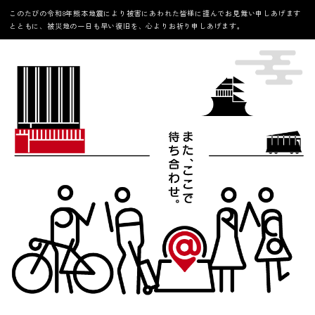
このたびの令和8年熊本地震により被害にあわれた皆様に謹んでお見舞い申しあげます
とともに、被災地の一日も早い復旧を、心よりお祈り申しあげます。