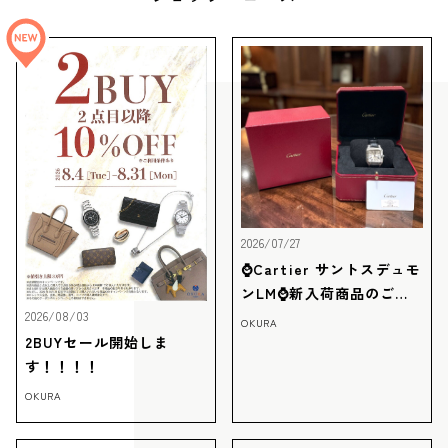
2026/07/27
⌚Cartier サントスデュモ
ンLM⌚新入荷商品のご紹
介‼
2026/08/03
OKURA
2BUYセール開始しま
す！！！！
OKURA