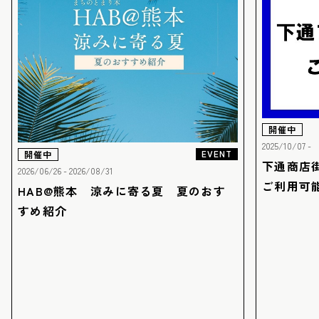
開催中
2025/10/07 -
EVENT
開催中
下通商店
2026/06/26 - 2026/08/31
ご利用可
HAB@熊本 涼みに寄る夏 夏のおす
すめ紹介