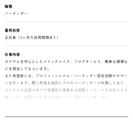
職種
バーテンダー
雇用形態
正社員（3ヶ月の試用期間あり）
仕事内容
カクテルを中心としたドリンクメイク、フロアサービス、簡単な調理な
どを担当してもらいます。
また希望者には、プロフェッショナル・バーテンダー認定試験のサポー
トを行います。既に何名も社内にプロのバーテンダーが所属しており、
カクテルの全国大会での受賞歴も複数ある経験とノウハウをお伝えする
事で、永く活躍できる実力を身につけて頂きたいと思います。
給与
基本給20万円〜。経験に応じて基本給UPあり。能力に応じた昇給あ
り。