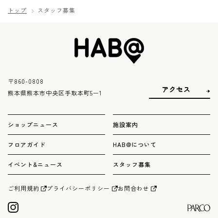
トップ
スタッフ募集
勤務時間
11:00〜23:00の営業時間で早番、遅番の体制を取っております。
早番9:00〜、遅番14:00〜、いずれも賄い休憩1hあり
休みは週1日、年2回の連休
〒860-0808
勤務地
アクセス
熊本県熊本市中央区手取本町5ー1
喫茶&BARタビビトノサロン（HAB@2F）
BARタビビトノキ（下通り沿いの系列店）
ショップニュース
施設案内
資格・経験
フロアガイド
HAB@について
特になし。
イベント&ニュース
スタッフ募集
待遇
社会保険完備
ご利用規約
プライバシーポリシー
お問合わせ
備考