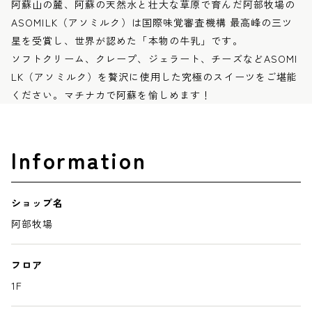
阿蘇山の麓、阿蘇の天然水と壮大な草原で育んだ阿部牧場の
ASOMILK（アソミルク）は国際味覚審査機構 最高峰の三ツ
星を受賞し、世界が認めた「本物の牛乳」です。
ソフトクリーム、クレープ、ジェラート、チーズなどASOMI
LK（アソミルク）を贅沢に使用した究極のスイーツをご堪能
ください。マチナカで阿蘇を愉しめます！
Information
ショップ名
阿部牧場
フロア
1F