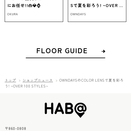
にお任せ!!👜💎⌚
Sで夏を彩ろう! ~OVER 1
00 STYLES~
OKURA
OWNDAYS
FLOOR GUIDE
トップ
ショップニュース
OWNDAYSのCOLOR LENSで夏を彩ろ
う! ~OVER 100 STYLES~
〒860-0808