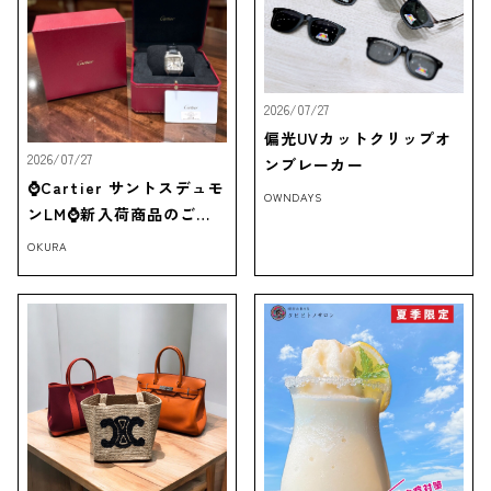
2026/07/27
偏光UVカットクリップオ
2026/07/27
ンブレーカー
⌚Cartier サントスデュモ
OWNDAYS
ンLM⌚新入荷商品のご紹
介‼
OKURA