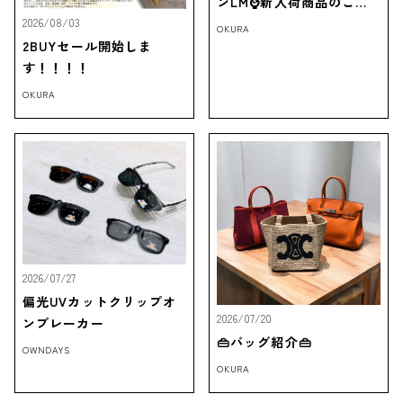
ンLM⌚新入荷商品のご紹
介‼
2026/08/03
OKURA
2BUYセール開始しま
す！！！！
OKURA
2026/07/27
偏光UVカットクリップオ
2026/07/20
ンブレーカー
👜バッグ紹介👜
OWNDAYS
OKURA