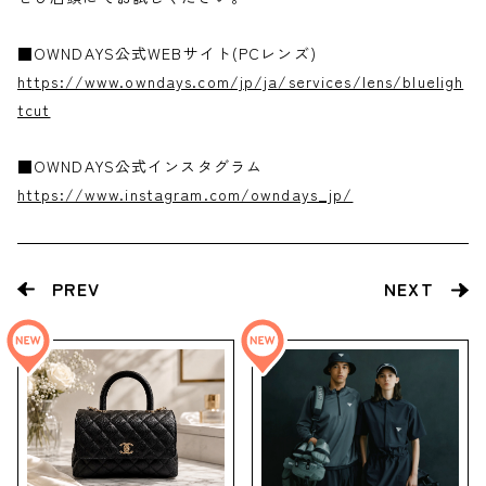
■OWNDAYS公式WEBサイト(PCレンズ)
https://www.owndays.com/jp/ja/services/lens/blueligh
tcut
■OWNDAYS公式インスタグラム
https://www.instagram.com/owndays_jp/
PREV
NEXT