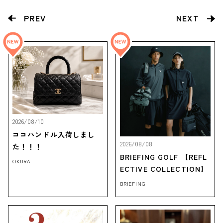
PREV
NEXT
2026/08/10
ココハンドル入荷しまし
2026/08/08
た！！！
BRIEFING GOLF 【REFL
OKURA
ECTIVE COLLECTION】
BRIEFING