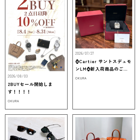
2026/07/27
⌚Cartier サントスデュモ
ンLM⌚新入荷商品のご紹
介‼
2026/08/03
OKURA
2BUYセール開始しま
す！！！！
OKURA