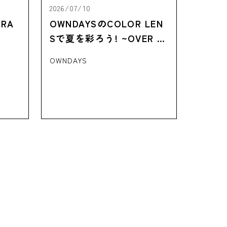
2026/07/10
RA
OWNDAYSのCOLOR LEN
Sで夏を彩ろう! ~OVER 10
0 STYLES~
OWNDAYS