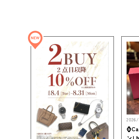
2026/
⌚C
ンL