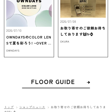
2026/07/08
お取り寄せのご依頼お待ち
2026/07/10
しております🙌✨⌚
OWNDAYSのCOLOR LEN
OKURA
Sで夏を彩ろう! ~OVER 1
00 STYLES~
OWNDAYS
FLOOR GUIDE
トップ
ショップニュース
お取り寄せのご依頼お待ちしておりま
す🙌✨⌚