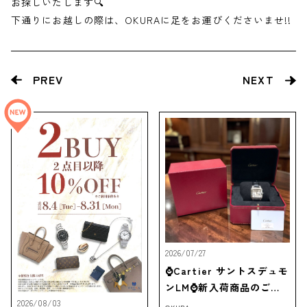
お探しいたします🔍
下通りにお越しの際は、OKURAに足をお運びくださいませ!!
PREV
NEXT
2026/07/27
⌚Cartier サントスデュモ
ンLM⌚新入荷商品のご紹
介‼
2026/08/03