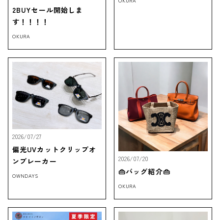
OKURA
2BUYセール開始しま
す！！！！
OKURA
2026/07/27
偏光UVカットクリップオ
2026/07/20
ンブレーカー
👜バッグ紹介👜
OWNDAYS
OKURA