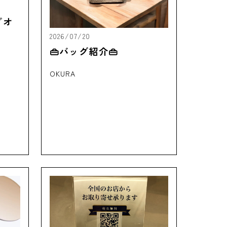
プオ
2026/07/20
👜バッグ紹介👜
OKURA