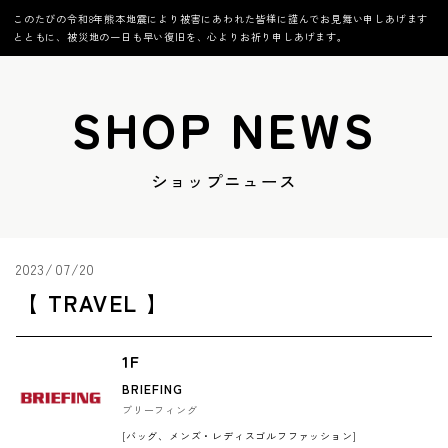
このたびの令和8年熊本地震により被害にあわれた皆様に謹んでお見舞い申しあげます
とともに、被災地の一日も早い復旧を、心よりお祈り申しあげます。
SHOP NEWS
ショップニュース
2023/07/20
【 TRAVEL 】
1F
BRIEFING
ブリーフィング
[バッグ、メンズ・レディスゴルフファッション]