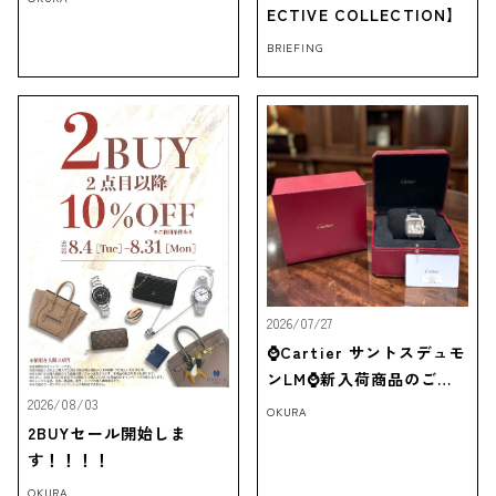
ECTIVE COLLECTION】
BRIEFING
2026/07/27
⌚Cartier サントスデュモ
ンLM⌚新入荷商品のご紹
介‼
2026/08/03
OKURA
2BUYセール開始しま
す！！！！
OKURA