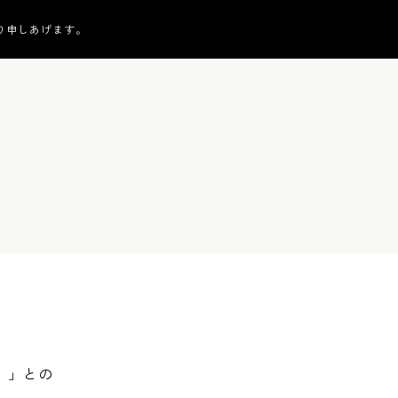
り申しあげます。
カ）」との