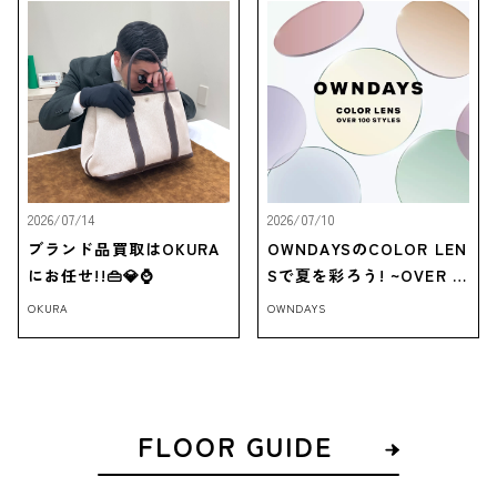
2026/07/14
2026/07/10
ブランド品買取はOKURA
OWNDAYSのCOLOR LEN
にお任せ!!👜💎⌚
Sで夏を彩ろう! ~OVER 1
00 STYLES~
OKURA
OWNDAYS
FLOOR GUIDE