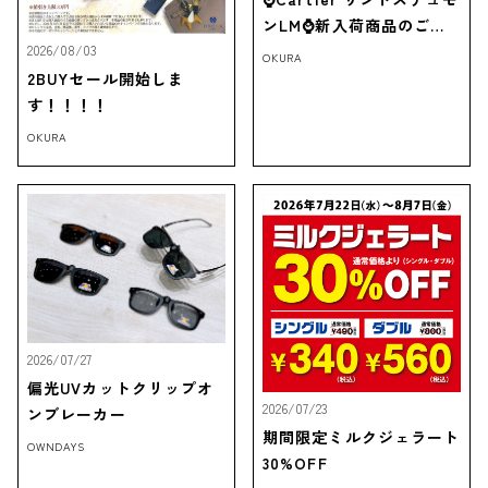
ンLM⌚新入荷商品のご紹
介‼
2026/08/03
OKURA
2BUYセール開始しま
す！！！！
OKURA
2026/07/27
偏光UVカットクリップオ
2026/07/23
ンブレーカー
期間限定ミルクジェラート
OWNDAYS
30%OFF