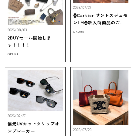
2026/07/27
⌚Cartier サントスデュモ
ンLM⌚新入荷商品のご紹
介‼
2026/08/03
OKURA
2BUYセール開始しま
す！！！！
OKURA
2026/07/27
偏光UVカットクリップオ
2026/07/20
ンブレーカー