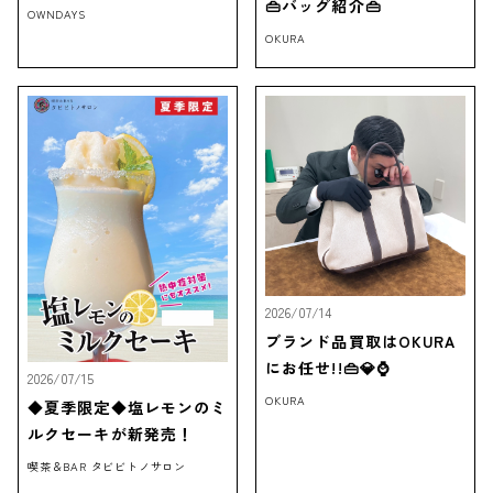
👜バッグ紹介👜
OWNDAYS
OKURA
2026/07/14
ブランド品買取はOKURA
にお任せ!!👜💎⌚
2026/07/15
OKURA
◆夏季限定◆塩レモンのミ
ルクセーキが新発売！
喫茶＆BAR タビビトノサロン