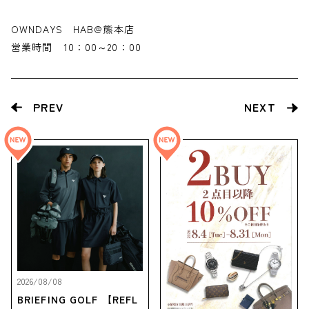
OWNDAYS HAB@熊本店
営業時間 10：00～20：00
PREV
NEXT
2026/08/08
BRIEFING GOLF 【REFL