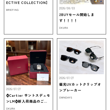
ECTIVE COLLECTION】
2026/08/03
BRIEFING
2BUYセール開始しま
す！！！！
OKURA
2026/07/27
偏光UVカットクリップオ
2026/07/27
ンブレーカー
⌚Cartier サントスデュモ
OWNDAYS
ンLM⌚新入荷商品のご紹
介‼
OKURA