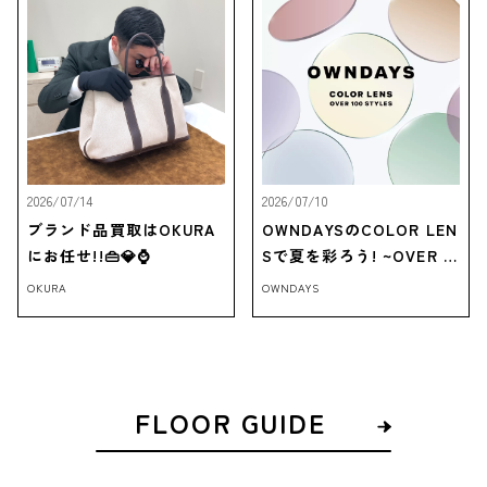
2026/07/14
2026/07/10
ブランド品買取はOKURA
OWNDAYSのCOLOR LEN
にお任せ!!👜💎⌚
Sで夏を彩ろう! ~OVER 1
00 STYLES~
OKURA
OWNDAYS
FLOOR GUIDE