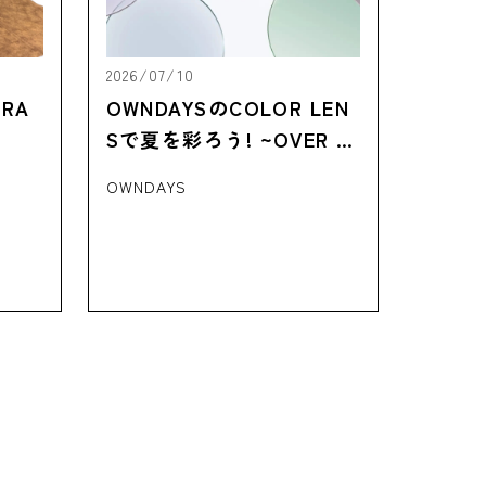
2026/07/10
RA
OWNDAYSのCOLOR LEN
Sで夏を彩ろう! ~OVER 10
0 STYLES~
OWNDAYS