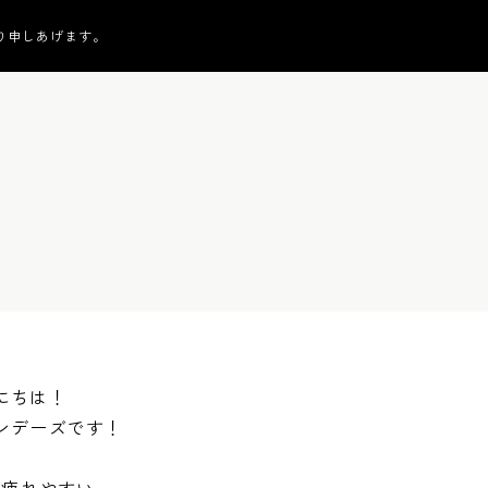
り申しあげます。
にちは！
ンデーズです！