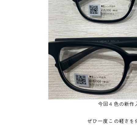
今回４色の新作
ぜひ一度この軽さを