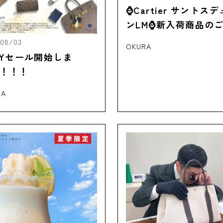
⌚Cartier サントス
ンLM⌚新入荷商品の
介‼
/08/03
OKURA
UYセール開始しま
！！！
RA