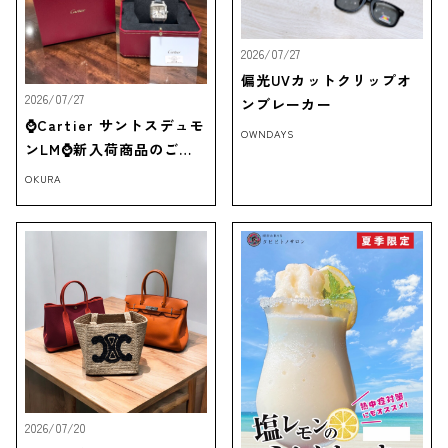
2026/07/27
偏光UVカットクリップオ
2026/07/27
ンブレーカー
⌚Cartier サントスデュモ
OWNDAYS
ンLM⌚新入荷商品のご紹
介‼
OKURA
2026/07/20