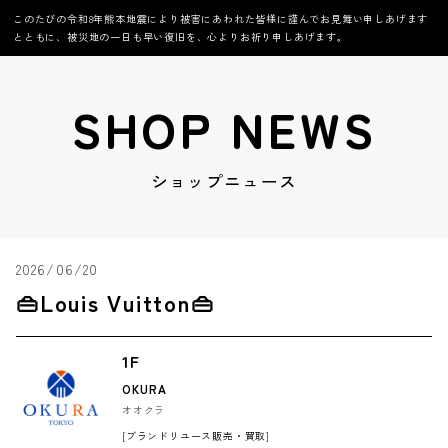
このたびの令和8年熊本地震により被害にあわれた皆様に謹んでお見舞い申しあげます
とともに、被災地の一日も早い復旧を、心よりお祈り申しあげます。
SHOP NEWS
ショップニュース
2026/06/20
👜Louis Vuitton👜
1F
OKURA
オオクラ
[ブランドリユース販売・買取]