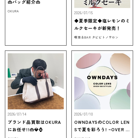
👜バッグ紹介👜
OKURA
2026/07/15
◆夏季限定◆塩レモンのミ
ルクセーキが新発売！
喫茶＆BAR タビビトノサロン
2026/07/14
2026/07/10
ブランド品買取はOKURA
OWNDAYSのCOLOR LEN
にお任せ!!👜💎⌚
Sで夏を彩ろう! ~OVER 1
00 STYLES~