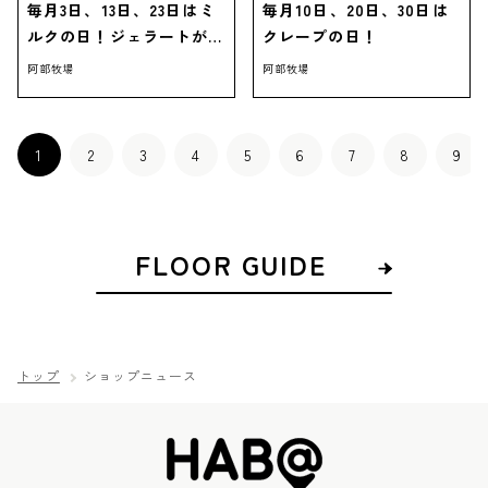
毎月3日、13日、23日はミ
毎月10日、20日、30日は
ルクの日！ジェラートがお
クレープの日！
得！
阿部牧場
阿部牧場
1
2
3
4
5
6
7
8
9
FLOOR GUIDE
トップ
ショップニュース