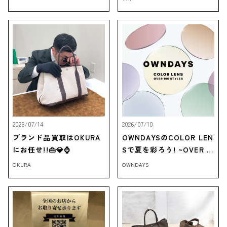
2026/07/14
2026/07/10
ブランド品買取はOKURA
OWNDAYSのCOLOR LEN
にお任せ!!👜💎⌚
Sで夏を彩ろう! ~OVER 1
00 STYLES~
OKURA
OWNDAYS