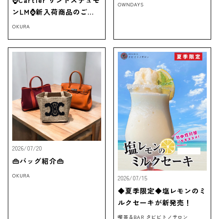
⌚Cartier サントスデュモ
OWNDAYS
ンLM⌚新入荷商品のご紹
介‼
OKURA
2026/07/20
👜バッグ紹介👜
OKURA
2026/07/15
◆夏季限定◆塩レモンのミ
ルクセーキが新発売！
喫茶＆BAR タビビトノサロン