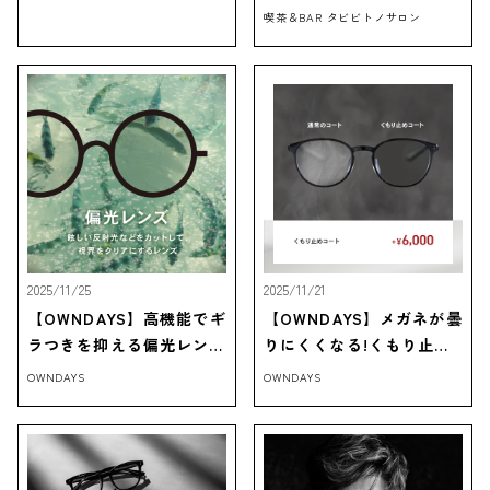
AMILYに選ばれました！🎊
喫茶＆BAR タビビトノサロン
2025/11/25
2025/11/21
【OWNDAYS】高機能でギ
【OWNDAYS】メガネが曇
ラつきを抑える偏光レンズ
りにくくなる!くもり止め
をご紹介!
コートをご紹介
OWNDAYS
OWNDAYS