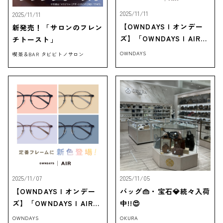
2025/11/11
2025/11/11
【OWNDAYS | オンデー
新発売！「サロンのフレン
ズ】「OWNDAYS | AIR」
チトースト」
の人気フレームに、男性向
OWNDAYS
喫茶＆BAR タビビトノサロン
けの新色が登場！
2025/11/07
2025/11/05
【OWNDAYS | オンデー
バッグ👜・宝石💎続々入荷
ズ】「OWNDAYS | AIR」
中!!😍
の人気フレームに、女性向
OWNDAYS
OKURA