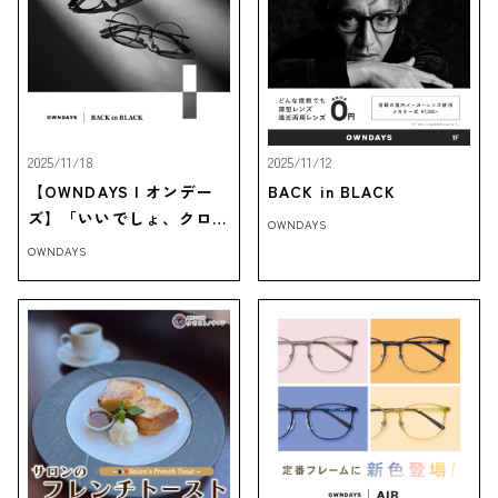
2025/11/18
2025/11/12
【OWNDAYS | オンデー
BACK in BLACK
ズ】「いいでしょ、クロブ
OWNDAYS
チ。」
OWNDAYS