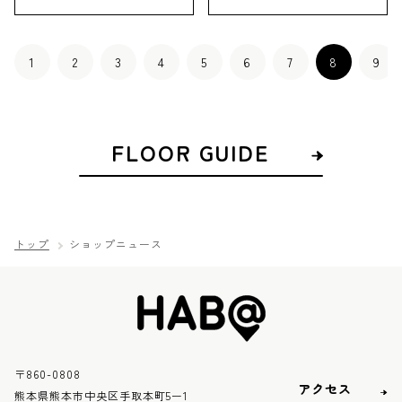
けの新色が登場!
1
2
3
4
5
6
7
8
9
FLOOR GUIDE
トップ
ショップニュース
〒860-0808
アクセス
熊本県熊本市中央区手取本町5ー1