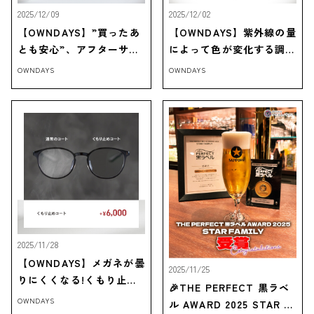
2025/12/09
2025/12/02
【OWNDAYS】”買ったあ
【OWNDAYS】紫外線の量
とも安心”、アフターサー
によって色が変化する調光
ビスをご紹介!
レンズをご紹介!
OWNDAYS
OWNDAYS
2025/11/28
【OWNDAYS】メガネが曇
2025/11/25
りにくくなる!くもり止め
🎉THE PERFECT 黒ラベ
コートをご紹介
OWNDAYS
ル AWARD 2025 STAR F