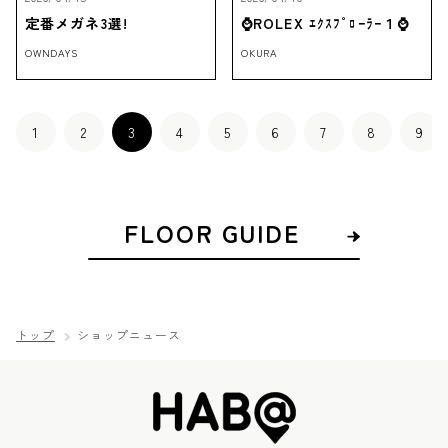
定番メガネ3選!
⌚ROLEX ｴｸｽﾌﾟﾛｰﾗｰ１⌚
OWNDAYS
OKURA
1
2
3
4
5
6
7
8
9
FLOOR GUIDE
トップ
ショップニュース