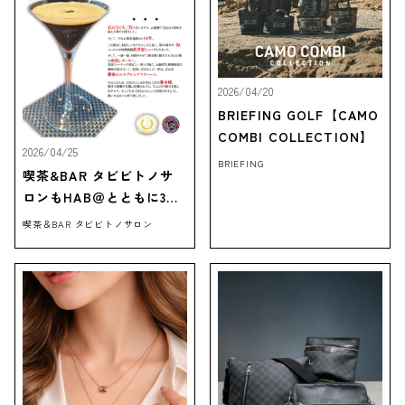
2026/04/20
BRIEFING GOLF【CAMO
COMBI COLLECTION】
2026/04/25
BRIEFING
喫茶&BAR タビビトノサ
ロンもHAB＠とともに3周
年！記念カクテルできまし
喫茶＆BAR タビビトノサロン
た！