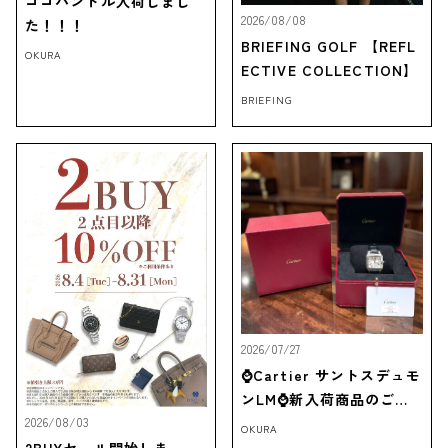
ココハンドル入荷しまし
2026/08/08
た！！！
BRIEFING GOLF 【REFL
OKURA
ECTIVE COLLECTION】
BRIEFING
2026/07/27
⌚Cartier サントスデュモ
ンLM⌚新入荷商品のご紹
介‼
2026/08/03
OKURA