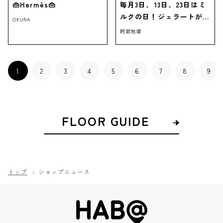
👜Hermès👜
毎月3日、13日、23日はミ
ルクの日！ジェラートがお
OKURA
得！
阿部牧場
1
2
3
4
5
6
7
8
9
FLOOR GUIDE
トップ
ショップニュース